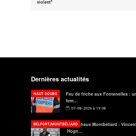
violent"
Dernières actualités
Feu de friche aux Fontenelles : u
HAUT DOUBS
fem…
07-08-2026 à 19:08
FC Sochaux Montbéliard : Vincen
BELFORT/MONTBÉLIARD
Hogn…