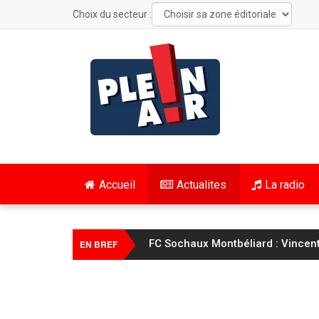
Choix du secteur :
Accueil
Actualites
La radio
FC Sochaux Montbéliard : Vincent 
EN BREF