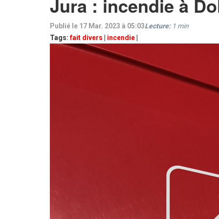
Jura : incendie à Do
Publié le 17 Mar. 2023 à 05:03
Lecture:
1
min
Tags:
fait divers
|
incendie
|