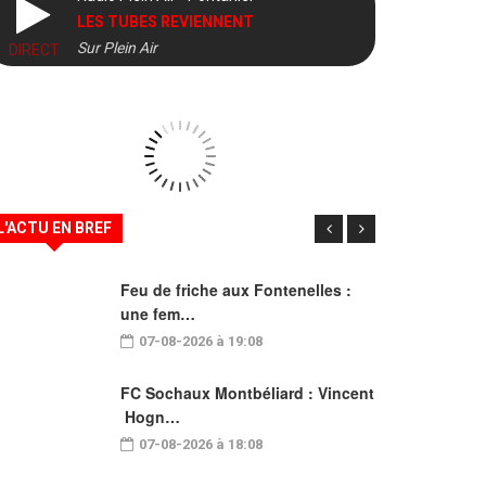
LES TUBES REVIENNENT
Sur Plein Air
DIRECT
L'ACTU EN BREF
Feu de friche aux Fontenelles :
une fem…
07-08-2026 à 19:08
FC Sochaux Montbéliard : Vincent
Hogn…
07-08-2026 à 18:08