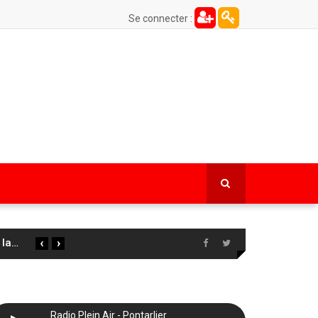
Se connecter :
‹
›
 la
…
Radio Plein Air - Pontarlier