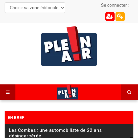
Se connecter :
EN BREF
Les Combes : une automobiliste de 22 ans
désincarcérée