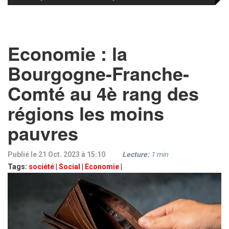
Economie : la
Bourgogne-Franche-
Comté au 4è rang des
régions les moins
pauvres
Publié le 21 Oct. 2023 à 15:10
Lecture:
1
min
Tags:
société
|
Social
|
Economie
|