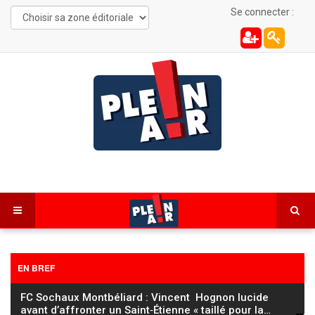
Se connecter :
EN BREF
FC Sochaux Montbéliard : Vincent Hognon lucide
avant d’affronter un Saint‑Étienne « taillé pour la
…