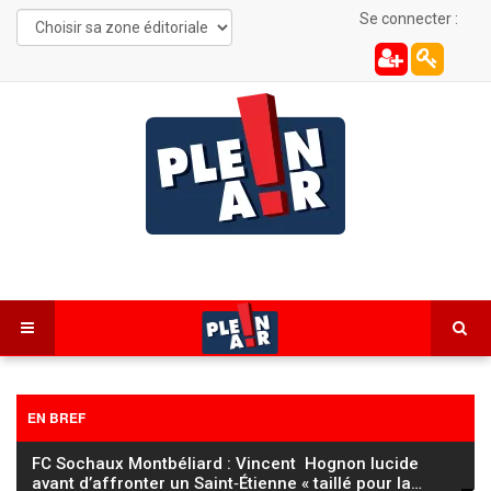
Se connecter :
EN BREF
FC Sochaux Montbéliard : Vincent Hognon lucide
avant d’affronter un Saint‑Étienne « taillé pour la
…