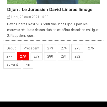
Dijon : Le Jurassien David Linarès limogé
lundi, 23 août 2021 14:09
David Linarès n’est plus l’entraineur de Dijon. Il paie les
mauvais résultats de son club en ce début de saison en Ligue
2. Rappelons que...
Début
Précédent
273
274
275
276
277
278
279
280
281
282
Suivant
Fin