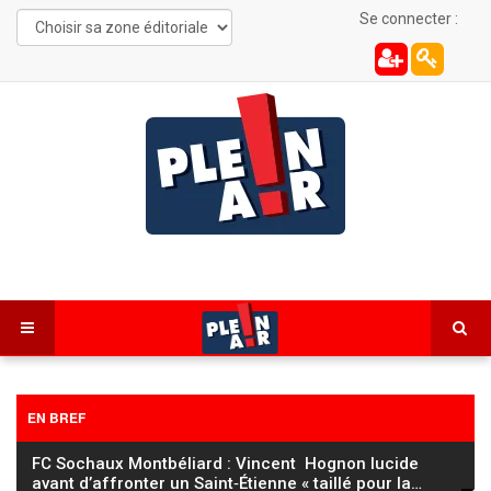
Se connecter :
EN BREF
FC Sochaux Montbéliard : Vincent Hognon lucide
avant d’affronter un Saint‑Étienne « taillé pour la
…