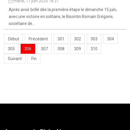
mardi, 17 juin 2025 18:21
Après avoir brillé dès la première étape le dimanche 15 juin,
avec une victoire en solitaire, le Bisontin Romain Grégoire,
sociétaire de...
Début
Précédent
301
302
303
304
305
306
307
308
309
310
Suivant
Fin