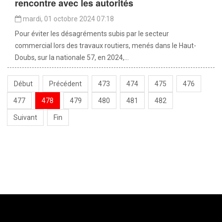
rencontre avec les autorités
mardi, 01 octobre 2024 07:18
Pour éviter les désagréments subis par le secteur
commercial lors des travaux routiers, menés dans le Haut-
Doubs, sur la nationale 57, en 2024,...
Début
Précédent
473
474
475
476
477
478
479
480
481
482
Suivant
Fin