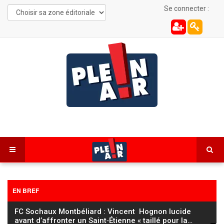
Se connecter :
EN BREF
FC Sochaux Montbéliard : Vincent Hognon lucide
avant d’affronter un Saint‑Étienne « taillé pour la
…