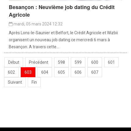
Besançon : Neuvième job dating du Crédit
Agricole
mardi, 05 mars 2024 12:32
Après Lons-le-Saunier et Belfort, le Crédit Agricole et Wizbii
organisent un nouveau job dating ce mercredi 6 mars à
Besançon. A travers cette...
Début
Précédent
598
599
600
601
602
603
604
605
606
607
Suivant
Fin