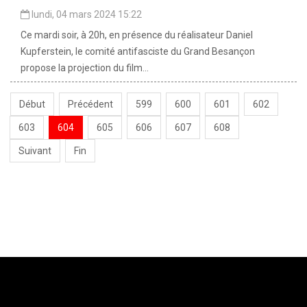
lundi, 04 mars 2024 15:22
Ce mardi soir, à 20h, en présence du réalisateur Daniel
Kupferstein, le comité antifasciste du Grand Besançon
propose la projection du film...
Début
Précédent
599
600
601
602
603
604
605
606
607
608
Suivant
Fin