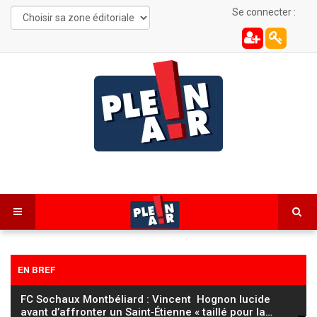
Se connecter :
EN BREF
FC Sochaux Montbéliard : Vincent Hognon lucide
avant d’affronter un Saint‑Étienne « taillé pour la
…