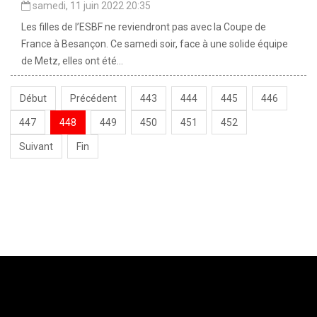
samedi, 11 juin 2022 20:35
Les filles de l’ESBF ne reviendront pas avec la Coupe de
France à Besançon. Ce samedi soir, face à une solide équipe
de Metz, elles ont été...
Début
Précédent
443
444
445
446
447
448
449
450
451
452
Suivant
Fin