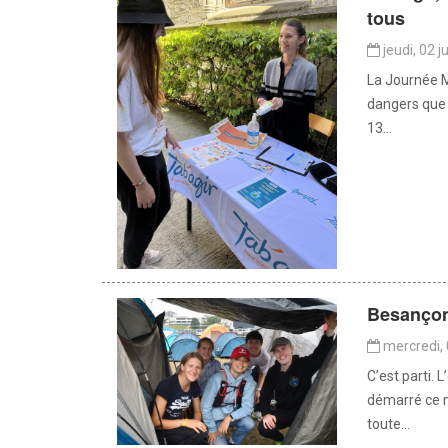
tous
jeudi, 02 j
La Journée M
dangers que 
13...
Besançon
mercredi, 
C’est parti.
démarré ce m
toute...