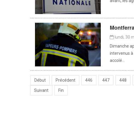
avant, les ag
Montferra
lundi, 30 
Dimanche apr
intervenus à
accolé...
Début
Précédent
446
447
448
Suivant
Fin