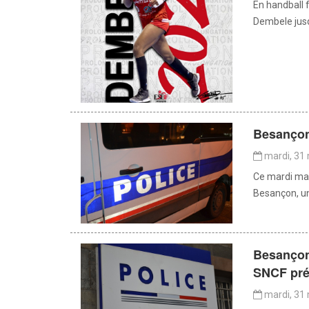
En handball 
Dembele jusq
Besançon 
mardi, 31 
Ce mardi mat
Besançon, une
Besançon 
SNCF prés
mardi, 31 