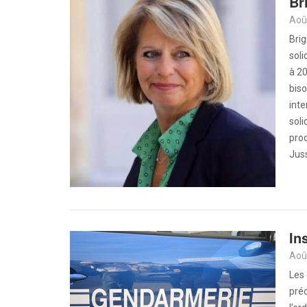
Br
Aoû
Brig
soli
à 2
biso
inte
soli
proc
Jus
In
Aoû
Les 
préo