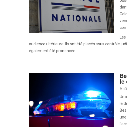
Just
dans
Colo
vend
com
Les 
audience ultérieure. Ils ont été placés sous contrôle jud
également été prononcée.
Be
le
Aoû
Un i
le d
Besa
une 
l’ac