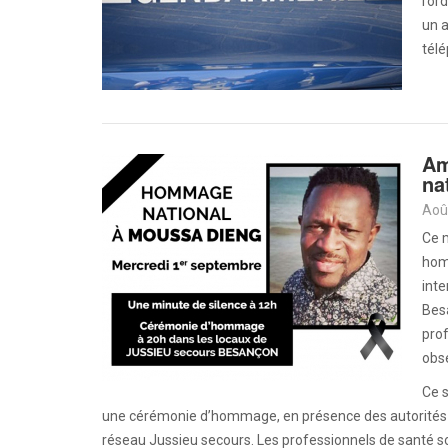
l’or
un a
télé
Am
na
Aoû
Ce 
hom
inte
Besa
prof
obs
Ce s
une cérémonie d’hommage, en présence des autorités de 
réseau Jussieu secours. Les professionnels de santé sont