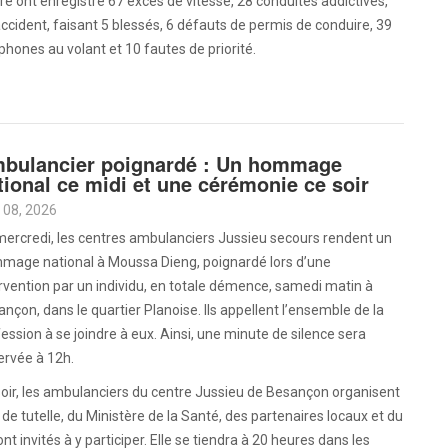
dre ont enregistré 67 excès de vitesse, 28 conduites addictives,
ccident, faisant 5 blessés, 6 défauts de permis de conduire, 39
phones au volant et 10 fautes de priorité.
bulancier poignardé : Un hommage
tional ce midi et une cérémonie ce soir
 08, 2026
mercredi, les centres ambulanciers Jussieu secours rendent un
mage national à Moussa Dieng, poignardé lors d’une
rvention par un individu, en totale démence, samedi matin à
nçon, dans le quartier Planoise. Ils appellent l’ensemble de la
ession à se joindre à eux. Ainsi, une minute de silence sera
ervée à 12h.
oir, les ambulanciers du centre Jussieu de Besançon organisent
tutelle, du Ministère de la Santé, des partenaires locaux et du
 invités à y participer. Elle se tiendra à 20 heures dans les