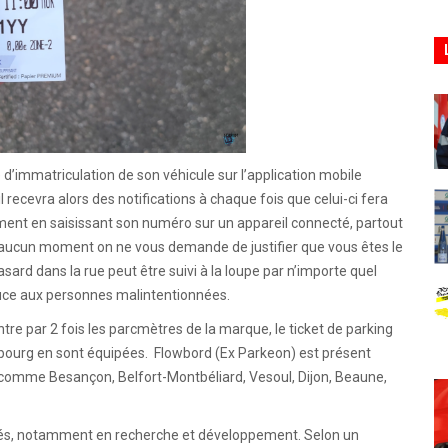
e d’immatriculation de son véhicule sur l’application mobile
il recevra alors des notifications à chaque fois que celui-ci fera
ment en saisissant son numéro sur un appareil connecté, partout
 aucun moment on ne vous demande de justifier que vous êtes le
hasard dans la rue peut être suivi à la loupe par n’importe quel
ouce aux personnes malintentionnées.
ontre par 2 fois les parcmètres de la marque, le ticket de parking
sbourg en sont équipées. Flowbord (Ex Parkeon) est présent
n comme Besançon, Belfort-Montbéliard, Vesoul, Dijon, Beaune,
yés, notamment en recherche et développement. Selon un