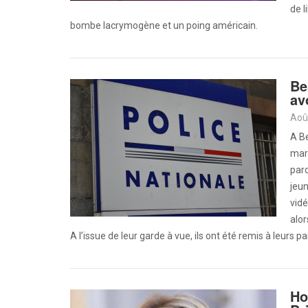
de l
bombe lacrymogène et un poing américain.
Be
av
Aoû
A Be
mard
par
jeu
vidé
alor
A l’issue de leur garde à vue, ils ont été remis à leurs 
Ho