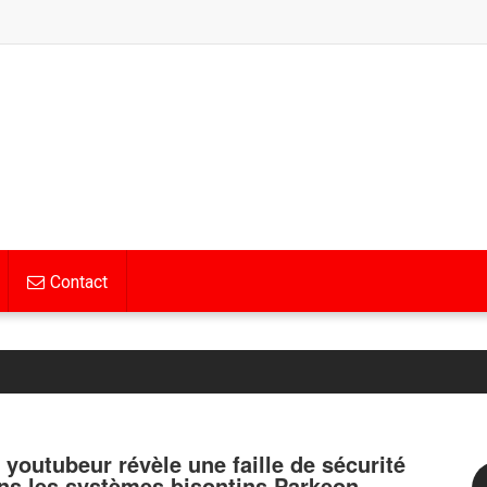
Contact
 youtubeur révèle une faille de sécurité
ns les systèmes bisontins Parkeon