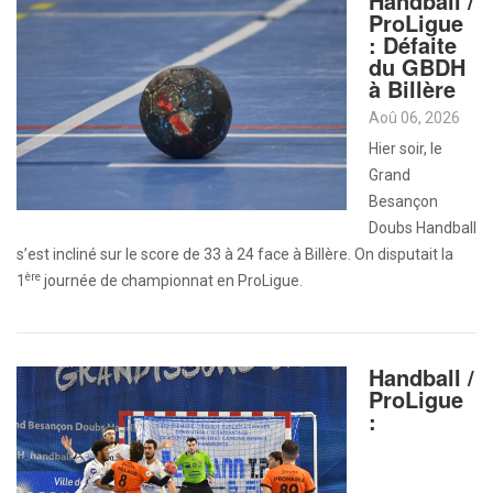
Handball /
ProLigue
: Défaite
du GBDH
à Billère
Aoû 06, 2026
Hier soir, le
Grand
Besançon
Doubs Handball
s’est incliné sur le score de 33 à 24 face à Billère. On disputait la
ère
1
journée de championnat en ProLigue.
Handball /
ProLigue
: