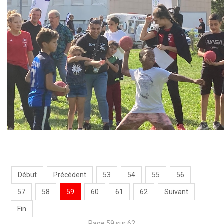
Début
Précédent
53
54
55
56
57
58
59
60
61
62
Suivant
Fin
Page 59 sur 62