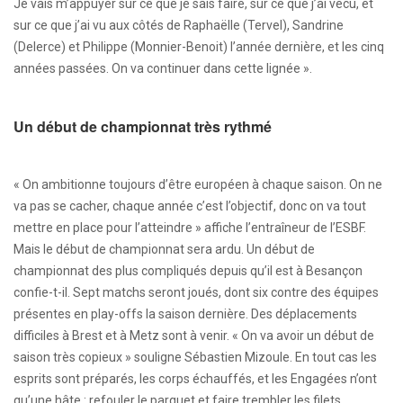
Je vais m’appuyer sur ce que je sais faire, sur ce que j’ai vécu, et
sur ce que j’ai vu aux côtés de Raphaëlle (Tervel), Sandrine
(Delerce) et Philippe (Monnier-Benoit) l’année dernière, et les cinq
années passées. On va continuer dans cette lignée ».
Un début de championnat très rythmé
« On ambitionne toujours d’être européen à chaque saison. On ne
va pas se cacher, chaque année c’est l’objectif, donc on va tout
mettre en place pour l’atteindre » affiche l’entraîneur de l’ESBF.
Mais le début de championnat sera ardu. Un début de
championnat des plus compliqués depuis qu’il est à Besançon
confie-t-il. Sept matchs seront joués, dont six contre des équipes
présentes en play-offs la saison dernière. Des déplacements
difficiles à Brest et à Metz sont à venir. « On va avoir un début de
saison très copieux » souligne Sébastien Mizoule. En tout cas les
esprits sont préparés, les corps échauffés, et les Engagées n’ont
qu’une hâte : refouler le parquet et faire trembler les filets.