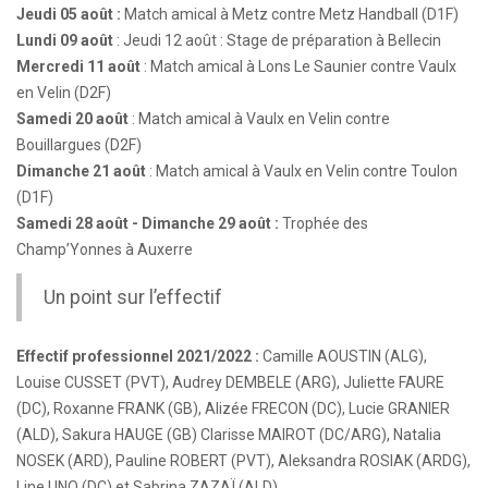
Jeudi 05 août :
Match amical à Metz contre Metz Handball (D1F)
Lundi 09 août
: Jeudi 12 août : Stage de préparation à Bellecin
Mercredi 11 août
: Match amical à Lons Le Saunier contre Vaulx
en Velin (D2F)
Samedi 20 août
: Match amical à Vaulx en Velin contre
Bouillargues (D2F)
Dimanche 21 août
: Match amical à Vaulx en Velin contre Toulon
(D1F)
Samedi 28 août - Dimanche 29 août :
Trophée des
Champ’Yonnes à Auxerre
Un point sur l’effectif
Effectif professionnel 2021/2022 :
Camille AOUSTIN (ALG),
Louise CUSSET (PVT), Audrey DEMBELE (ARG), Juliette FAURE
(DC), Roxanne FRANK (GB), Alizée FRECON (DC), Lucie GRANIER
(ALD), Sakura HAUGE (GB) Clarisse MAIROT (DC/ARG), Natalia
NOSEK (ARD), Pauline ROBERT (PVT), Aleksandra ROSIAK (ARDG),
Line UNO (DC) et Sabrina ZAZAÏ (ALD).