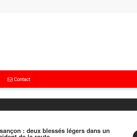
Contact
sançon : deux blessés légers dans un
cident de la route