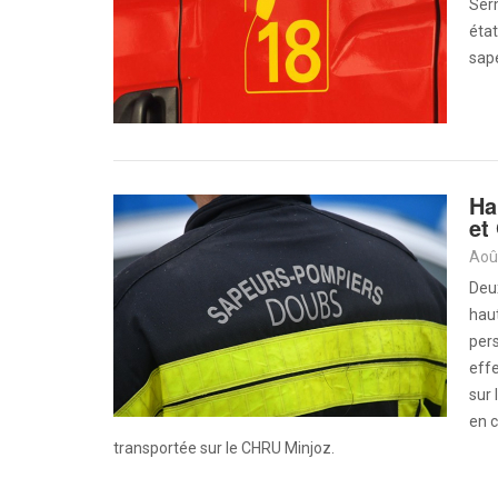
Serm
état
sap
Ha
et
Aoû
Deux
haut
pers
eff
sur
en c
transportée sur le CHRU Minjoz.