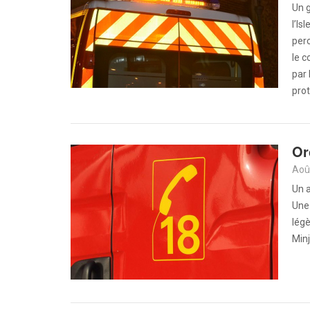
Un g
l’Is
per
le c
par 
prot
Or
Aoû
Un a
Une
légè
Min