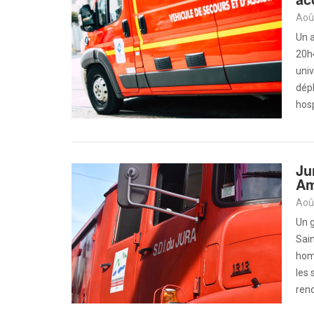
Aoû
Un a
20h
univ
dépl
hosp
Ju
Am
Aoû
Un g
Sain
homm
les 
rend