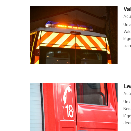
Va
Aoû
Un a
Val
lég
tran
Le
Aoû
Un a
Bes
légè
Jea