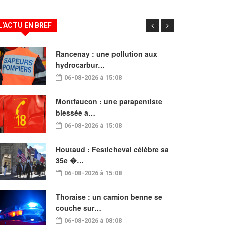
L'ACTU EN BREF
Rancenay : une pollution aux
hydrocarbur…
06-08-2026 à 15:08
Montfaucon : une parapentiste
blessée a…
06-08-2026 à 15:08
Houtaud : Festicheval célèbre sa
35e �…
06-08-2026 à 15:08
Thoraise : un camion benne se
couche sur…
06-08-2026 à 08:08