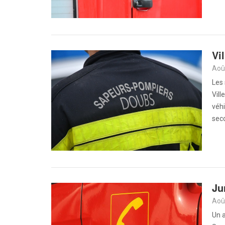
Vi
Aoû
Les
Vill
véhi
seco
Ju
Aoû
Un a