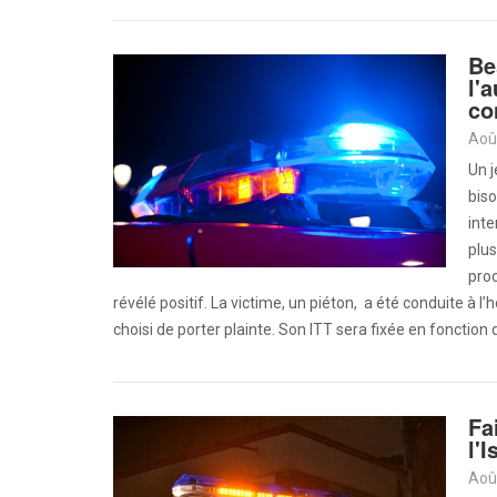
Be
l'
co
Aoû
Un 
biso
inte
plus
proc
révélé positif. La victime, un piéton, a été conduite à l
choisi de porter plainte. Son ITT sera fixée en fonction 
Fa
l'
Aoû