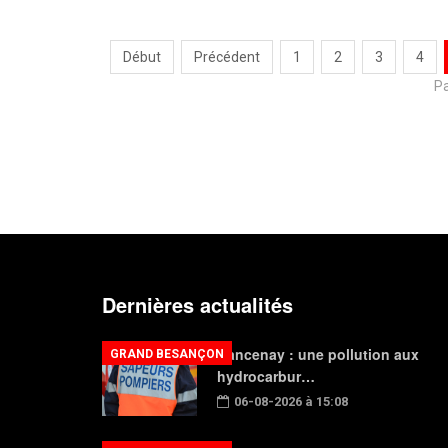
Début
Précédent
1
2
3
4
Pa
Dernières actualités
Rancenay : une pollution aux
GRAND BESANÇON
hydrocarbur…
06-08-2026 à 15:08