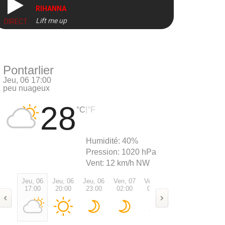
RIHANNA
Lift me up
DIRECT
Pontarlier
Jeu, 06 17:00
peu nuageux
28
|
°C
°F
Humidité:
40%
Pression:
1020 hPa
Vent:
12 km/h NW
Jeu, 06
Jeu, 06
Jeu, 06
Ven, 07
Ven, 07
Ven, 07
Ven, 0
17:00
20:00
23:00
02:00
05:00
08:00
11:00