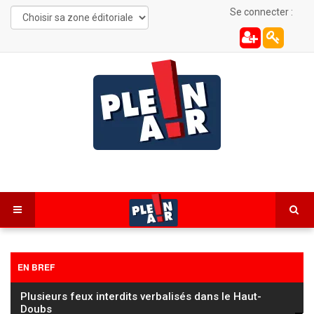
Se connecter :
EN BREF
Les Combes : une automobiliste de 22 ans
désincarcérée