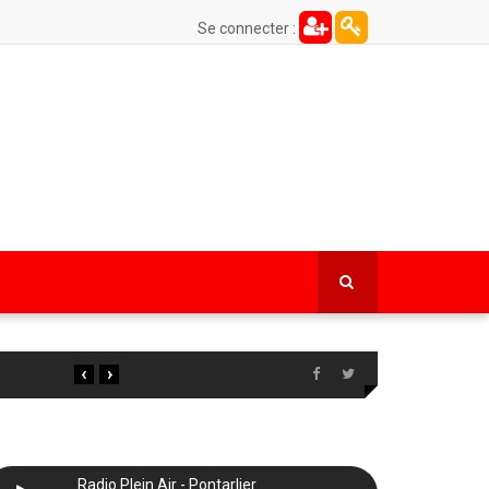
Se connecter :
‹
›
Radio Plein Air - Pontarlier