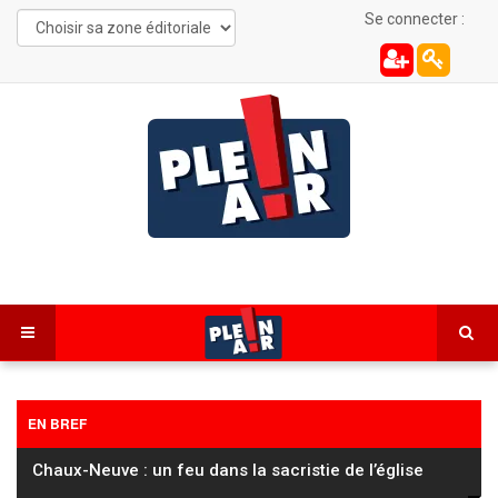
Se connecter :
EN BREF
Cyclisme / Tour de France Femmes : Pauline Ferrand-
Prévot perd encore du temps