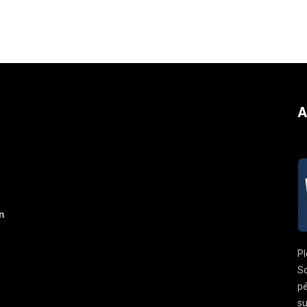
A
n
Pl
So
pé
su