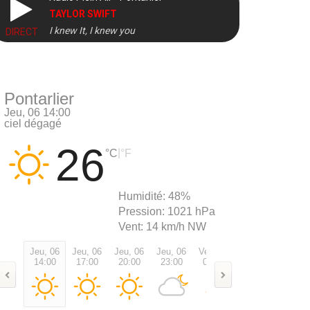
TAYLOR SWIFT
I knew It, I knew you
DIRECT
Pontarlier
Jeu, 06 14:00
ciel dégagé
26
|
°C
°F
Humidité:
48%
Pression:
1021 hPa
Vent:
14 km/h NW
Jeu, 06
Jeu, 06
Jeu, 06
Jeu, 06
Ven, 07
Ven, 07
Ven, 0
14:00
17:00
20:00
23:00
02:00
05:00
08:00