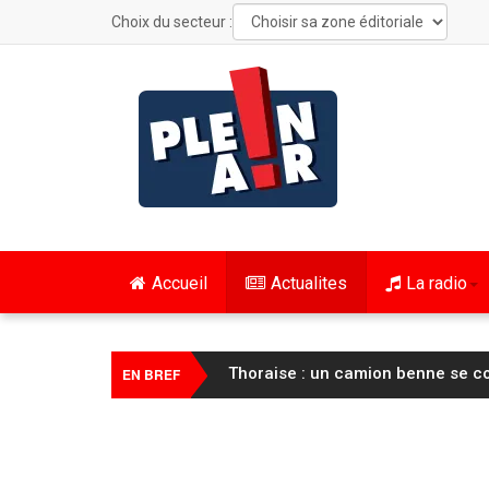
Choix du secteur :
Accueil
Actualites
La radio
Les Grangettes : verbalisé pour 
EN BREF