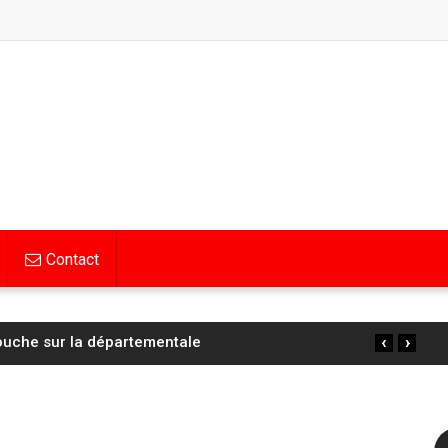
Contact
‹
›
un barbecue sauvage près d’un bois