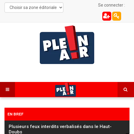
Se connecter :
EN BREF
Les Combes : une automobiliste de 22 ans
désincarcérée