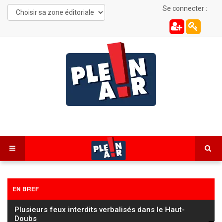
Se connecter :
EN BREF
Les Combes : une automobiliste de 22 ans
désincarcérée