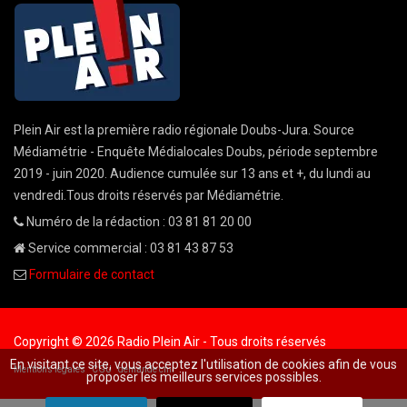
Plein Air est la première radio régionale Doubs-Jura. Source
Médiamétrie - Enquête Médialocales Doubs, période septembre
2019 - juin 2020. Audience cumulée sur 13 ans et +, du lundi au
vendredi.Tous droits réservés par Médiamétrie.
Numéro de la rédaction : 03 81 81 20 00
Service commercial : 03 81 43 87 53
Formulaire de contact
Copyright © 2026 Radio Plein Air - Tous droits réservés
En visitant ce site, vous acceptez l'utilisation de cookies afin de vous
Mentions légales
CGU
demande cnil
proposer les meilleurs services possibles.