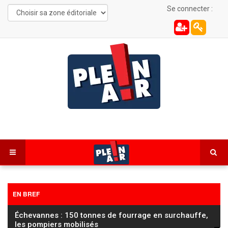
Se connecter :
EN BREF
Football / Ligue 2 : Sochaux lance sa saison face à
Saint-Étienne