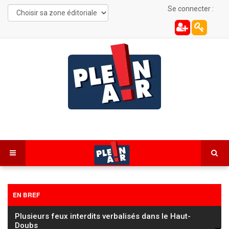
Se connecter :
EN BREF
Les Combes : une automobiliste de 22 ans
désincarcérée