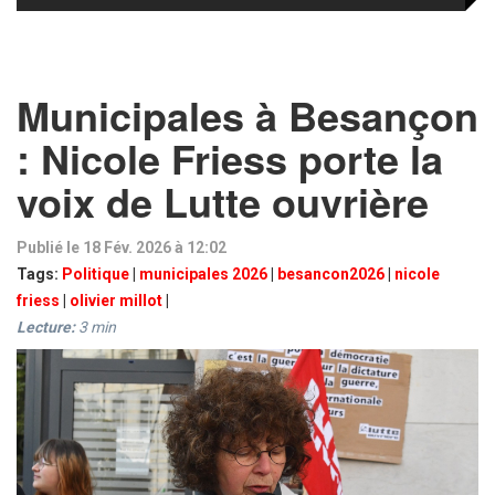
Municipales à Besançon
: Nicole Friess porte la
voix de Lutte ouvrière
Publié le 18 Fév. 2026 à 12:02
Tags:
Politique
|
municipales 2026
|
besancon2026
|
nicole
friess
|
olivier millot
|
Lecture:
3
min