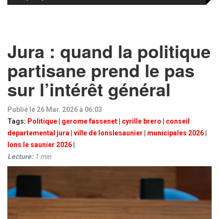
Jura : quand la politique
partisane prend le pas
sur l’intérêt général
Publié le 26 Mar. 2026 à 06:03
Tags:
Politique
|
gerome fassenet
|
cyrille brero
|
conseil
departemental jura
|
ville de lonslesaunier
|
municipales 2026
|
lons le saunier 2026
|
Lecture:
1
min