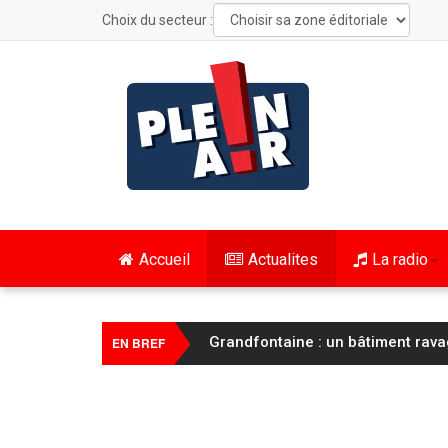
Choix du secteur :
Accueil
Actualites
La radio
Cyclisme / Tour de France Femmes
EN BREF