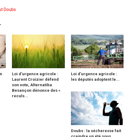
ut Doubs
r
n
Loi d’urgence agricole :
Loi d'urgence agricole :
Laurent Croizier défend
les députés adoptent le...
son vote, Alternatiba
Besançon dénonce des «
reculs...
Doubs : la sécheresse fait
craindre un été sous...