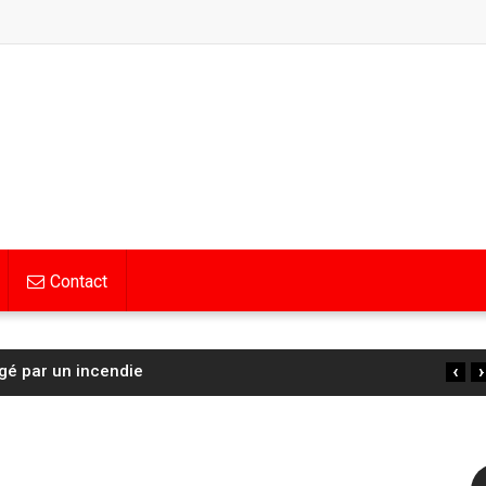
Contact
‹
›
 : la Française Cédrine Kerbaol deuxième de la 6ᵉ
…