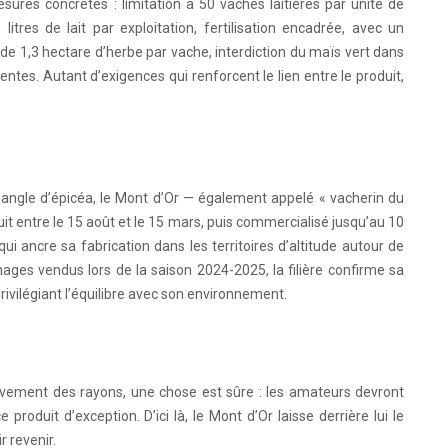
 mesures concrètes : limitation à 50 vaches laitières par unité de
litres de lait par exploitation, fertilisation encadrée, avec un
 1,3 hectare d’herbe par vache, interdiction du maïs vert dans
entes. Autant d’exigences qui renforcent le lien entre le produit,
e sangle d’épicéa, le Mont d’Or — également appelé « vacherin du
it entre le 15 août et le 15 mars, puis commercialisé jusqu’au 10
qui ancre sa fabrication dans les territoires d’altitude autour de
mages vendus lors de la saison 2024-2025, la filière confirme sa
privilégiant l’équilibre avec son environnement.
sivement des rayons, une chose est sûre : les amateurs devront
produit d’exception. D’ici là, le Mont d’Or laisse derrière lui le
r revenir.