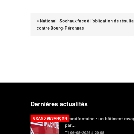
National : Sochaux face à l’obligation de résulta
contre Bourg-Péronnas
Dernières actualités
Grandfontaine : un bâtiment rava
GRAND BESANÇON
par…
06-08-2026 à 20:08