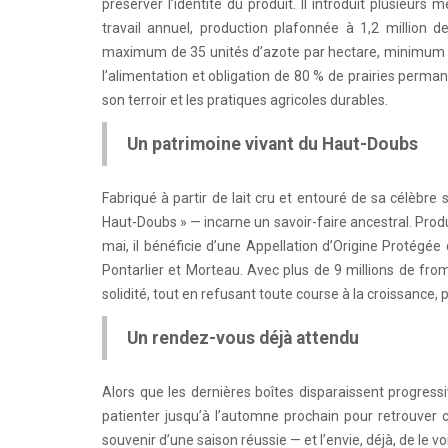
préserver l’identité du produit. Il introduit plusieurs
travail annuel, production plafonnée à 1,2 million de 
maximum de 35 unités d’azote par hectare, minimum de
l’alimentation et obligation de 80 % de prairies perman
son terroir et les pratiques agricoles durables.
Un patrimoine vivant du Haut-Doubs
Fabriqué à partir de lait cru et entouré de sa célèbr
Haut-Doubs » — incarne un savoir-faire ancestral. Produ
mai, il bénéficie d’une Appellation d’Origine Protégée 
Pontarlier et Morteau. Avec plus de 9 millions de fro
solidité, tout en refusant toute course à la croissance, 
Un rendez-vous déjà attendu
Alors que les dernières boîtes disparaissent progres
patienter jusqu’à l’automne prochain pour retrouver ce 
souvenir d’une saison réussie — et l’envie, déjà, de le voi