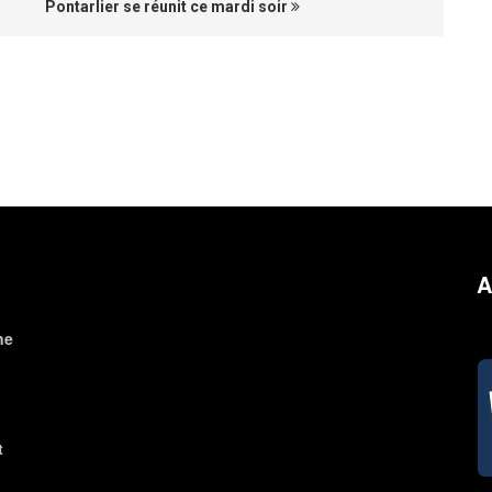
Pontarlier se réunit ce mardi soir
A
ne
t