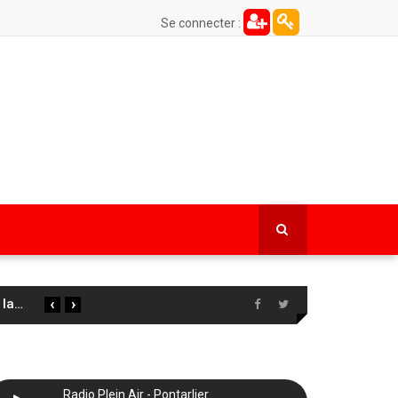
Se connecter :
‹
›
 la
…
Radio Plein Air - Pontarlier