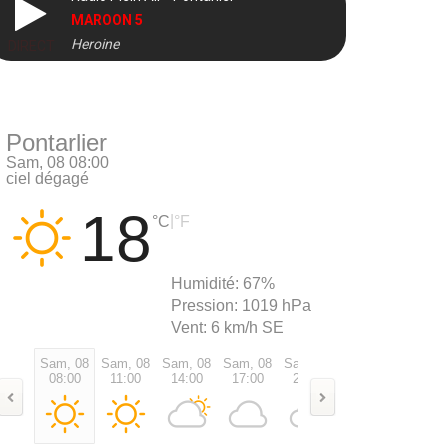
MAROON 5
Heroine
DIRECT
Pontarlier
Sam, 08 08:00
ciel dégagé
18
|
°C
°F
Humidité:
67%
Pression:
1019 hPa
Vent:
6 km/h SE
Sam, 08
Sam, 08
Sam, 08
Sam, 08
Sam, 08
Sam, 08
Dim, 0
08:00
11:00
14:00
17:00
20:00
23:00
02:00