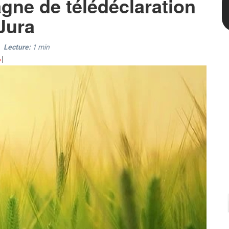
gne de télédéclaration
Jura
Lecture:
1
min
6
|