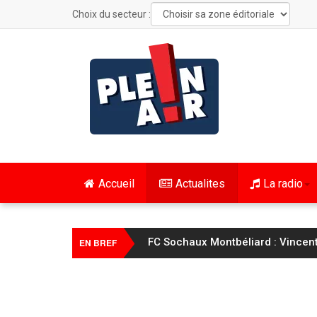
Choix du secteur :
Accueil
Actualites
La radio
FC Sochaux Montbéliard : Vincent 
EN BREF