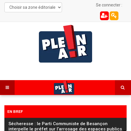
Se connecter :
EN BREF
FC Sochaux Montbéliard – Saint-Étienne : la sanction
réduite au secteur 106