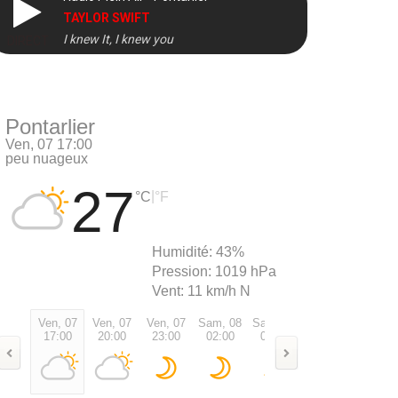
TAYLOR SWIFT
I knew It, I knew you
DIRECT
Pontarlier
Ven, 07 17:00
peu nuageux
27
|
°C
°F
Humidité:
43%
Pression:
1019 hPa
Vent:
11 km/h N
Ven, 07
Ven, 07
Ven, 07
Sam, 08
Sam, 08
Sam, 08
Sam, 0
17:00
20:00
23:00
02:00
05:00
08:00
11:00