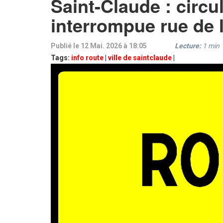
Saint-Claude : circu
interrompue rue de 
Publié le 12 Mai. 2026 à 18:05
Lecture:
1
min
Tags:
info route
|
ville de saintclaude
|