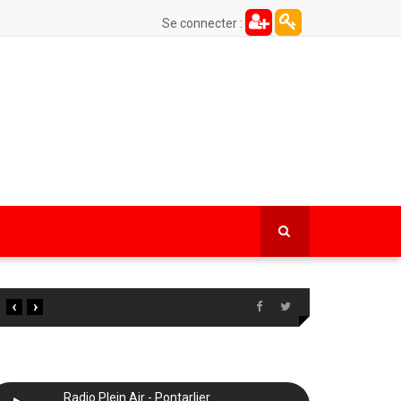
Se connecter :
‹
›
Radio Plein Air - Pontarlier