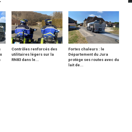
r
s
Contrôles renforcés des
Fortes chaleurs : le
ix
utilitaires légers sur la
Département du Jura
n
RN83 dans le...
protège ses routes avec du
lait de...