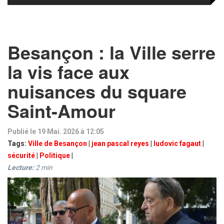
Besançon : la Ville serre
la vis face aux
nuisances du square
Saint-Amour
Publié le 19 Mai. 2026 à 12:05
Tags:
Ville de Besançon
|
jean pascal reyes
|
ludovic fagaut
|
sécurité
|
Politique
|
Lecture:
2
min