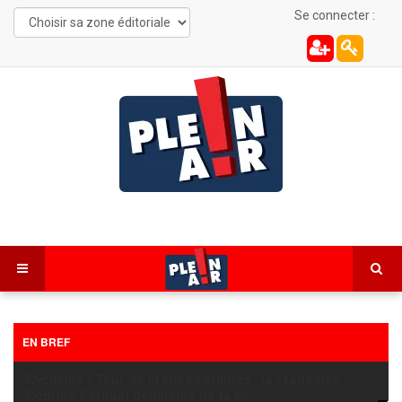
Se connecter :
EN BREF
Cyclisme / Tour de France Femmes : la Française
Cédrine Kerbaol deuxième de la 6ᵉ
…