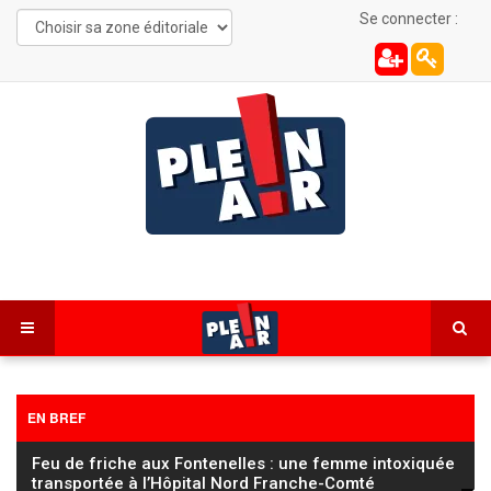
Se connecter :
EN BREF
FC Sochaux Montbéliard : Vincent Hognon lucide
avant d’affronter un Saint‑Étienne « taillé pour la
…