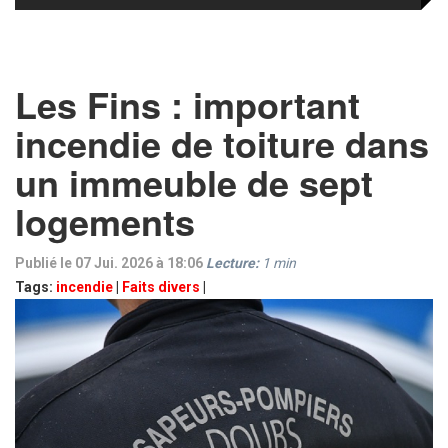
Les Fins : important
incendie de toiture dans
un immeuble de sept
logements
Publié le 07 Jui. 2026 à 18:06
Lecture:
1
min
Tags:
incendie
|
Faits divers
|