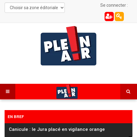
Se connecter :
EN BREF
Sainte-Colombe : cinq jeunes blessés, dont deux
grièvement (mise à jour)