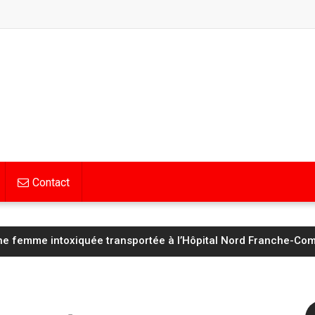
Contact
Hognon lucide avant d’affronter un Saint‑Étienne « taillé pour