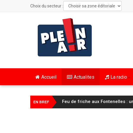
Choix du secteur :
Accueil
Actualites
La radio
FC Sochaux Montbéliard : Vincent 
EN BREF