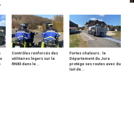
r
s
Contrôles renforcés des
Fortes chaleurs : le
ix
utilitaires légers sur la
Département du Jura
n
RN83 dans le...
protège ses routes avec du
lait de...