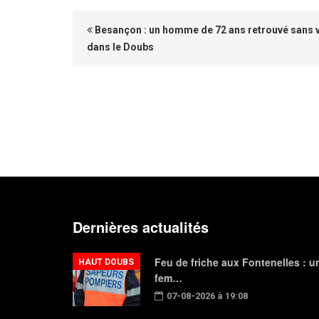
Besançon : un homme de 72 ans retrouvé sans v
dans le Doubs
Dernières actualités
Feu de friche aux Fontenelles : u
HAUT DOUBS
fem…
07-08-2026 à 19:08