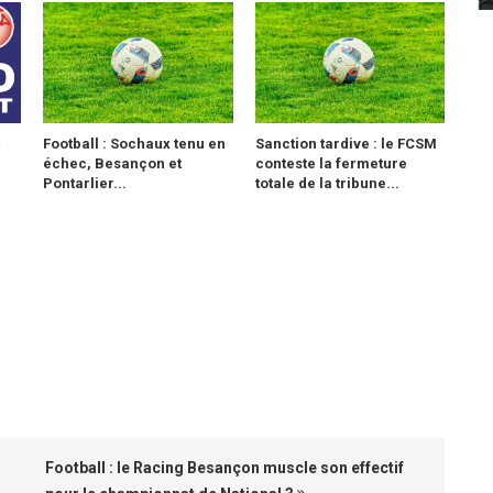
Football : Sochaux tenu en
Sanction tardive : le FCSM
échec, Besançon et
conteste la fermeture
Pontarlier...
totale de la tribune...
Football : le Racing Besançon muscle son effectif