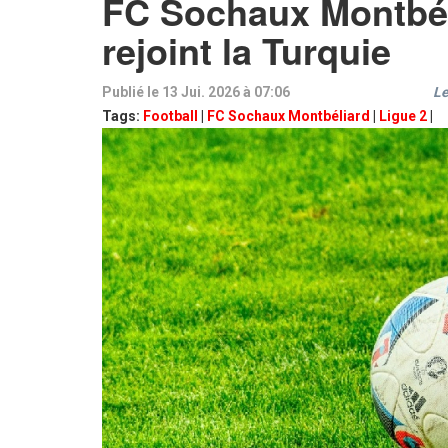
FC Sochaux Montbél
rejoint la Turquie
Publié le 13 Jui. 2026 à 07:06
Le
Tags:
Football
|
FC Sochaux Montbéliard
|
Ligue 2
|