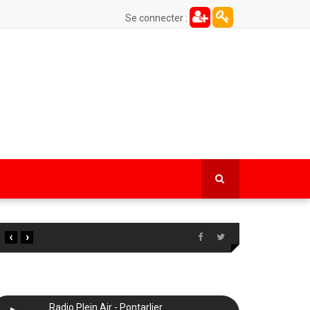
Se connecter :
‹
›
Radio Plein Air - Pontarlier