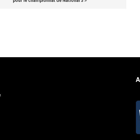
pour le championnat de National 3
A
e