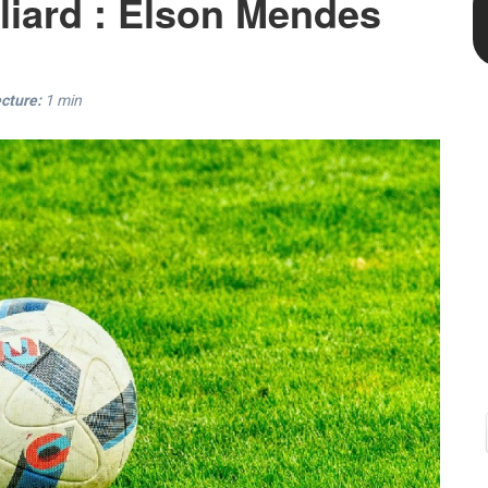
iard : Elson Mendes
cture:
1
min