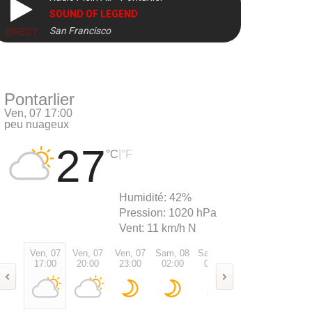
SOUND OF LEGEND
San Francisco
DIRECT
Pontarlier
Ven, 07 17:00
peu nuageux
27
|
°C
°F
Humidité:
42%
Pression:
1020 hPa
Vent:
11 km/h N
Ven, 07
Ven, 07
Ven, 07
Sam, 08
Sam, 08
Sam, 08
Sam, 0
17:00
20:00
23:00
02:00
05:00
08:00
11:00