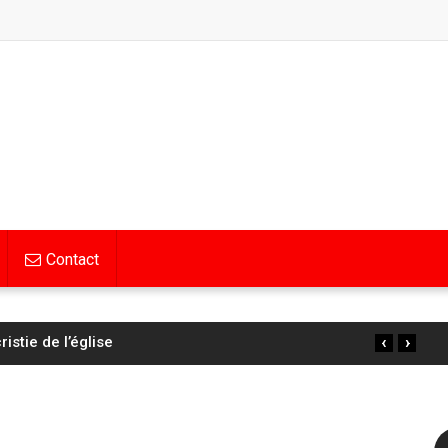
Contact
‹
›
s : Pauline Ferrand-Prévot perd encore du temps