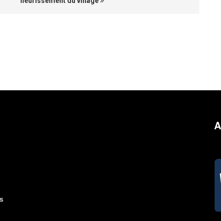
fleurissement du village
A
s