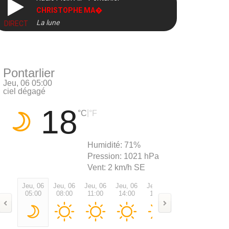
CHRISTOPHE MA�
La lune
DIRECT
Pontarlier
Jeu, 06 05:00
ciel dégagé
18
|
°C
°F
Humidité:
71%
Pression:
1021 hPa
Vent:
2 km/h SE
Jeu, 06
Jeu, 06
Jeu, 06
Jeu, 06
Jeu, 06
Jeu, 06
Jeu, 0
05:00
08:00
11:00
14:00
17:00
20:00
23:00