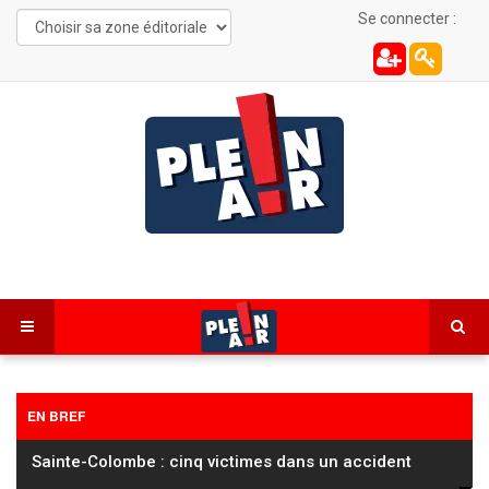
Se connecter :
EN BREF
Plusieurs feux interdits verbalisés dans le Haut-
Doubs