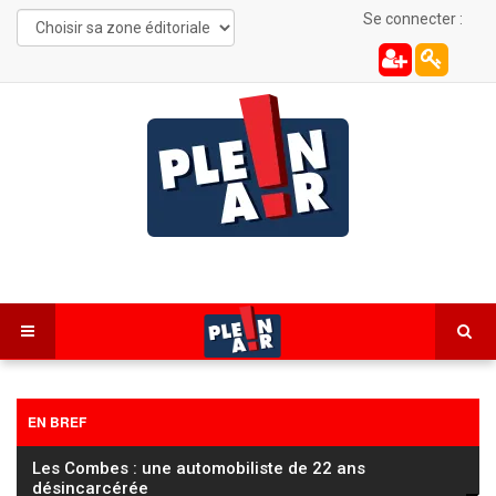
Se connecter :
EN BREF
Les Combes : une automobiliste de 22 ans
désincarcérée