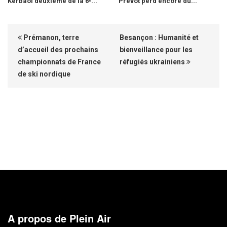
Kerbaol deuxième de la 6ᵉ...
Prévot perd encore du...
Prémanon, terre
Besançon : Humanité et
d’accueil des prochains
bienveillance pour les
championnats de France
réfugiés ukrainiens
de ski nordique
A propos de Plein Air