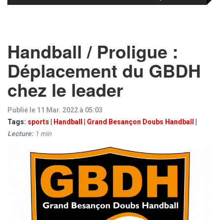
Handball / Proligue :
Déplacement du GBDH
chez le leader
Publié le 11 Mar. 2022 à 05:03
Tags:
sports
|
Handball
|
Grand Besançon Doubs Handball
|
Lecture:
1
min