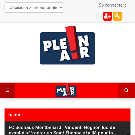
Se connecter :
EN BREF
FC Sochaux Montbéliard : Vincent Hognon lucide
avant d’affronter un Saint‑Étienne « taillé pour la
…