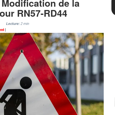
 Modification de la
efour RN57-RD44
Lecture:
2
min
ent
|