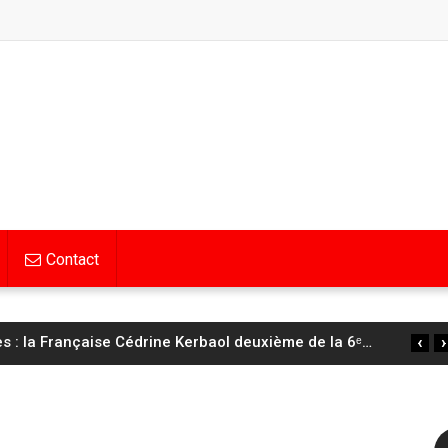
Contact
‹
›
 : la Française Cédrine Kerbaol deuxième de la 6ᵉ
…