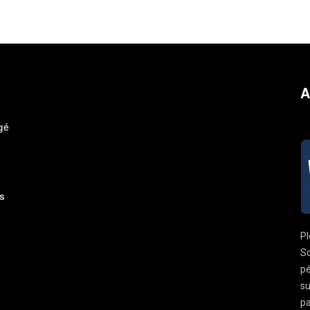
A
gé
s
Pl
So
pé
su
pa