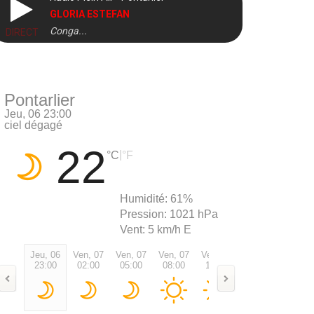
GLORIA ESTEFAN
Conga...
DIRECT
Pontarlier
Jeu, 06 23:00
ciel dégagé
22
|
°C
°F
Humidité:
61%
Pression:
1021 hPa
Vent:
5 km/h E
Jeu, 06
Ven, 07
Ven, 07
Ven, 07
Ven, 07
Ven, 07
Ven, 0
23:00
02:00
05:00
08:00
11:00
14:00
17:00