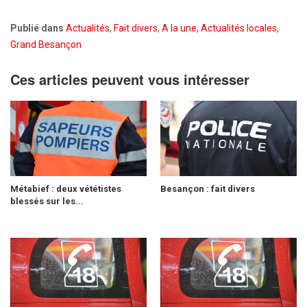
Publié dans
Actualités
,
Fait divers
,
A la une
,
Actualités locales
,
Grand Besançon
Ces articles peuvent vous intéresser
Métabief : deux vététistes
Besançon : fait divers
blessés sur les...