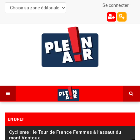
Se connecter :
EN BREF
Cyclisme : le Tour de France Femmes à l’assaut du
mont Ventoux