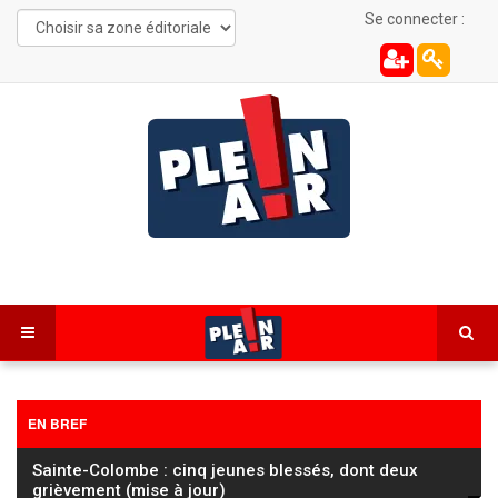
Se connecter :
EN BREF
Sainte-Colombe : cinq jeunes blessés, dont deux
grièvement (mise à jour)