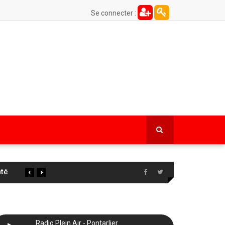
Se connecter :
‹
›
 la
…
Radio Plein Air - Pontarlier