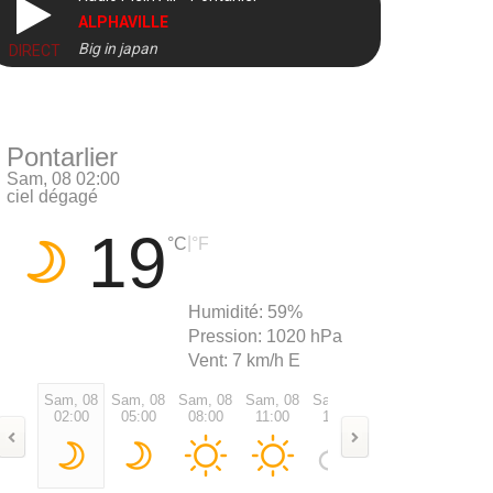
ALPHAVILLE
Big in japan
DIRECT
Pontarlier
Sam, 08 02:00
ciel dégagé
19
|
°C
°F
Humidité:
59%
Pression:
1020 hPa
Vent:
7 km/h E
Sam, 08
Sam, 08
Sam, 08
Sam, 08
Sam, 08
Sam, 08
Sam, 0
02:00
05:00
08:00
11:00
14:00
17:00
20:00