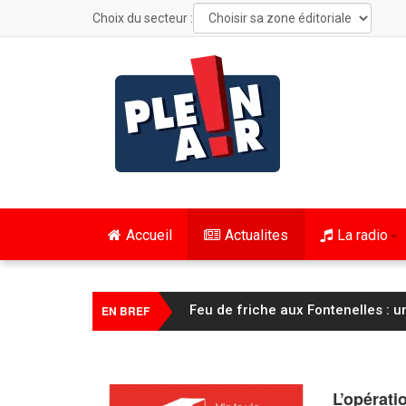
Choix du secteur :
Accueil
Actualites
La radio
FC Sochaux Montbéliard : Vincent 
EN BREF
L’opérati