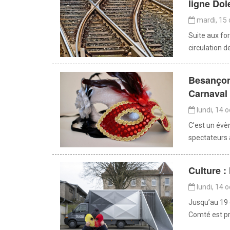
ligne Do
mardi, 15 
Suite aux for
circulation d
Besançon 
Carnaval
lundi, 14 
C’est un évè
spectateurs 
Culture :
lundi, 14 
Jusqu’au 19 o
Comté est pr