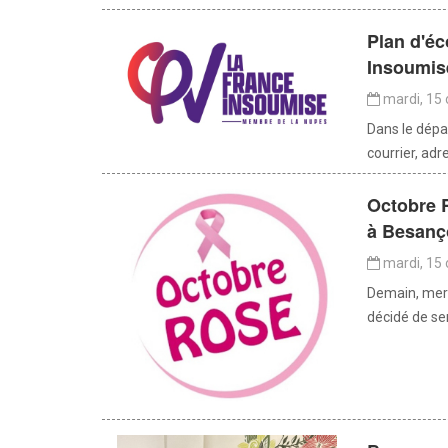
Plan d'éc
Insoumise
mardi, 15 
Dans le dépa
courrier, adr
Octobre R
à Besanç
mardi, 15 
Demain, merc
décidé de sen