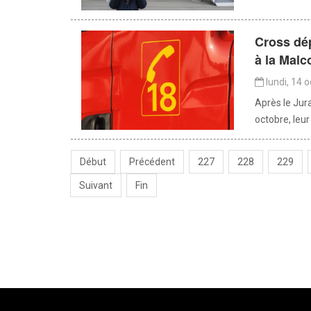
Cross dé
à la Mal
lundi, 14 
Après le Jur
octobre, leu
Début
Précédent
227
228
229
Suivant
Fin