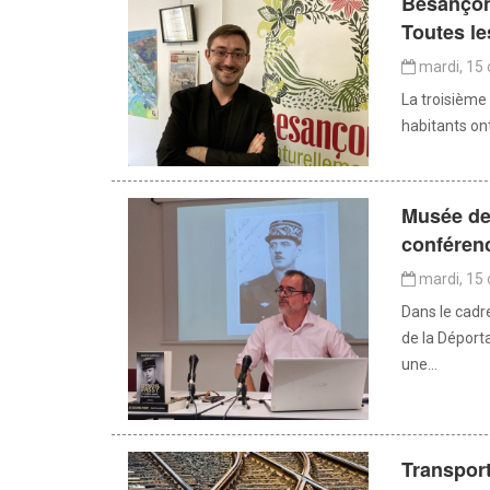
Besançon 
Toutes le
mardi, 15 
La troisième 
habitants ont
Musée de 
conférenc
mardi, 15 
Dans le cadr
de la Déport
une...
Transport