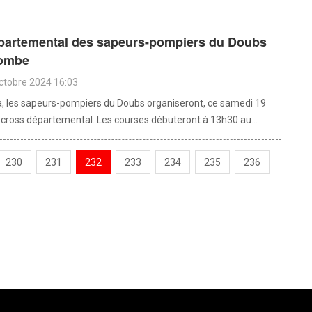
partemental des sapeurs-pompiers du Doubs
combe
octobre 2024 16:03
a, les sapeurs-pompiers du Doubs organiseront, ce samedi 19
r cross départemental. Les courses débuteront à 13h30 au...
230
231
232
233
234
235
236