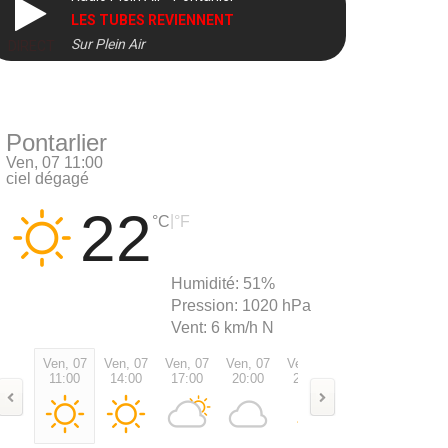
LES TUBES REVIENNENT
Sur Plein Air
DIRECT
Pontarlier
Ven, 07 11:00
ciel dégagé
22
|
°C
°F
Humidité:
51%
Pression:
1020 hPa
Vent:
6 km/h N
Ven, 07
Ven, 07
Ven, 07
Ven, 07
Ven, 07
Sam, 08
Sam, 0
11:00
14:00
17:00
20:00
23:00
02:00
05:00