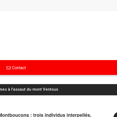
Contact
mes à l’assaut du mont Ventoux
Montboucons : trois individus interpellés.