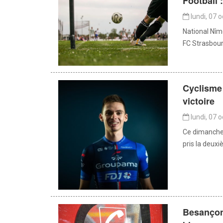
Football 
lundi, 07 
National Nîm
FC Strasbourg
Cyclisme 
victoire
lundi, 07 
Ce dimanche,
pris la deuxi
Besançon 