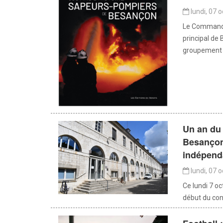
lundi, 07 
Le Commanda
principal de
groupement d
Un an du c
Besançon 
indépend
lundi, 07 
Ce lundi 7 oc
début du confl