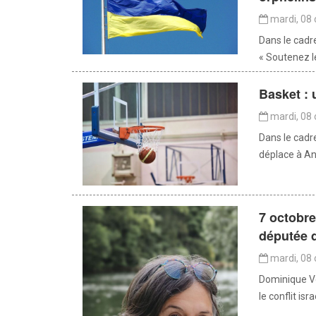
mardi, 08 
Dans le cadr
« Soutenez le
Basket : 
mardi, 08 
Dans le cadr
déplace à An
7 octobre
députée d
mardi, 08 
Dominique Vo
le conflit isr