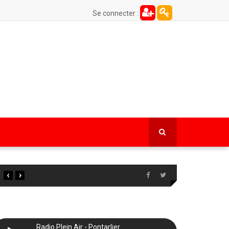
Se connecter :
‹
›
Radio Plein Air - Pontarlier