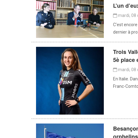
L’un d’eu
mardi, 08 
C’est encore
dernier à pr
Trois Val
5è place e
mardi, 08 
En Italie. Da
Franc-Comtois
Besançon 
orphelins