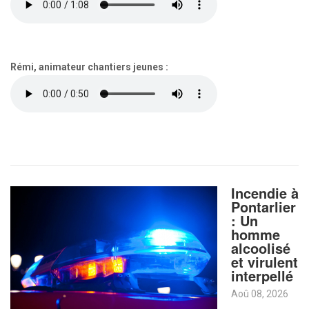
Rémi, animateur chantiers jeunes :
Incendie à
Pontarlier
: Un
homme
alcoolisé
et virulent
interpellé
Aoû 08, 2026