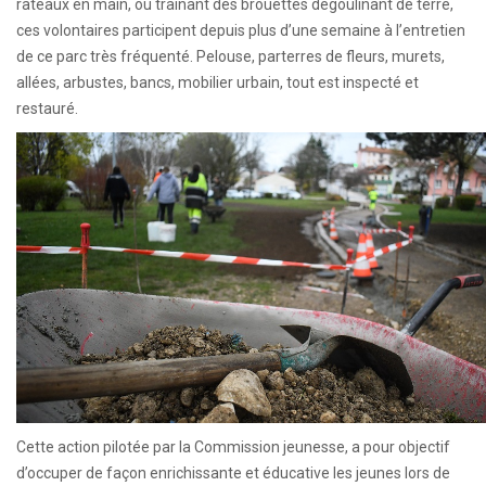
râteaux en main, ou traînant des brouettes dégoulinant de terre,
ces volontaires participent depuis plus d’une semaine à l’entretien
de ce parc très fréquenté. Pelouse, parterres de fleurs, murets,
allées, arbustes, bancs, mobilier urbain, tout est inspecté et
restauré.
Cette action pilotée par la Commission jeunesse,
a pour objectif
d’occuper de façon enrichissante et éducative les jeunes lors de