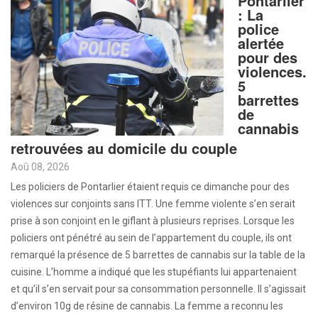
Pontarlier
: La
police
alertée
pour des
violences.
5
barrettes
de
cannabis
retrouvées au domicile du couple
Aoû 08, 2026
Les policiers de Pontarlier étaient requis ce dimanche pour des
violences sur conjoints sans ITT. Une femme violente s’en serait
prise à son conjoint en le giflant à plusieurs reprises. Lorsque les
policiers ont pénétré au sein de l’appartement du couple, ils ont
remarqué la présence de 5 barrettes de cannabis sur la table de la
cuisine. L’homme a indiqué que les stupéfiants lui appartenaient
et qu’il s’en servait pour sa consommation personnelle. Il s’agissait
d’environ 10g de résine de cannabis. La femme a reconnu les