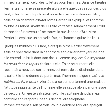
immédiatement : celui des toilettes pour femmes. Dans ce théâtre
fermé, un homme se présente alors à elle quelques secondes plus
tard, et lui demande poliment où se trouve la rue Jeanne d’Arc,
celle de sa chambre d’hôtel. Mme Perrier lui explique, et l’homme
tourne les talons. Avant de lui faire volteface soudainement. Et lui
demander à nouveau où se trouve la rue Jeanne d’Arc. Mme
Perrier lui explique un nouvelle fois, et l’homme quitte les lieux.
Quelques minutes plus tard, alors que Mme Perrier traverse la
salle de spectacle dans la pénombre afin d’aller nettoyer une loge,
elle entend un bruit dans son dos. «
Comme si quelqu’un se prenait
les pieds dans le tapis
» déclare-t-elle. En se retournant, elle
reconnaît à nouveau cet homme, qui tente de se dissimuler dans
la salle. Elle lui ordonne de partir, mais l’homme indique «
visiter le
théâtre, qu’il a le droit
». Alertée par ce comportement anormal, et
l'attitude inquiètante de l'homme, elle se sauve alors par une issue
de secours. Un geste salvateur, selon le capitaine de police, qui
continue son rapport. Une fois dehors, elle téléphone
immédiatement à son patron. Pour la dernière fois, elle aperçoit