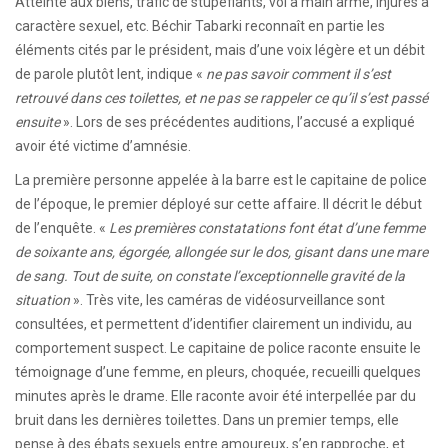
Atteinte aux biens, trafic de stupéfiants, vol à main armé, injures à
caractère sexuel, etc. Béchir Tabarki reconnaît en partie les
éléments cités par le président, mais d’une voix légère et un débit
de parole plutôt lent, indique «
ne pas savoir comment il s’est
retrouvé dans ces toilettes, et ne pas se rappeler ce qu’il s’est passé
ensuite
». Lors de ses précédentes auditions, l’accusé a expliqué
avoir été victime d’amnésie.
La première personne appelée à la barre est le capitaine de police
de l’époque, le premier déployé sur cette affaire. Il décrit le début
de l’enquête. «
Les premières constatations font état d’une femme
de soixante ans, égorgée, allongée sur le dos, gisant dans une mare
de sang. Tout de suite, on constate l’exceptionnelle gravité de la
situation
». Très vite, les caméras de vidéosurveillance sont
consultées, et permettent d’identifier clairement un individu, au
comportement suspect. Le capitaine de police raconte ensuite le
témoignage d’une femme, en pleurs, choquée, recueilli quelques
minutes après le drame. Elle raconte avoir été interpellée par du
bruit dans les dernières toilettes. Dans un premier temps, elle
pense à des ébats sexuels entre amoureux, s’en rapproche, et