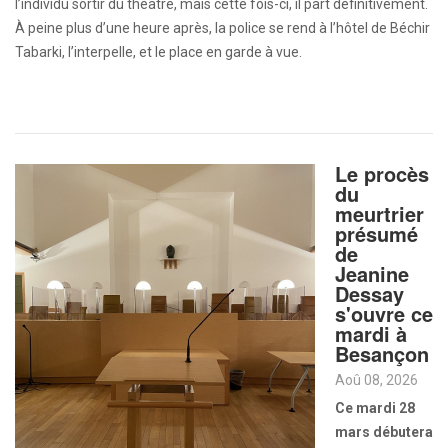
l’individu sortir du théâtre, mais cette fois-ci, il part définitivement.
À peine plus d’une heure après, la police se rend à l’hôtel de Béchir
Tabarki, l’interpelle, et le place en garde à vue.
Le procès
du
meurtrier
présumé
de
Jeanine
Dessay
s'ouvre ce
mardi à
Besançon
Aoû 08, 2026
Ce mardi 28
mars débutera