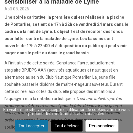
sensibiliser à la maladie de Lyme
Aoû 08, 2026
Une soirée caritative, la première qui est réalisée à la piscine
de Pontarlier, se tient de 17h à 22h ce vendredi 24 mars dans le
cadre de la nuit de Lyme. L'objectif est de récolter des fonds
pour lutter contre la maladie de Lyme. Les bassins sont
ouverts de 17h à 22h00 et à disposition du public qui peut venir
nager dans le petit ou dans le grand bassin.
A l’initiative de cette soirée, Constance Favre, actuellement
stagiaire BPJEPS AAN (activités aquatiques et nautiques) en
alternance au sein du Club Nautique Pontarlier. La jeune fille
souhaite passer le diplôme de maître-nageur sauveteur. Durant
cette soirée, aux côtés du club, elle propose des initiations à
l’aquagym et à la natation artistique. «
C'est une activité que l'on
propose au club, et c'est aussi pour la faire découvrir aux gens, à
En visitant ce site, vous acceptez l'utilisation de cookies afin de vous
ceux qui auraient envie d'essayer. La ville nous a gracieusement
proposer les meilleurs services possibles.
prêté les bassins à partir pour qu'on puisse mettre ça en œuvre
»
Tout accepter
Tout décliner
Personnaliser
souligne Constance.