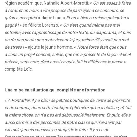
région académique, Nathalie Albert-Moretti. «
On est assez à l'aise
à l’oral, et on nous a vite proposé de participer à ce concours, ce
qu’on a accepté
» indique Loïc. «
Et on a bien eu raison puisqu’on a
gagné !
» se félicite Lorenzo. «
On s'est quand même pas mal
entraîné, avec l’apprentissage de notre texte, du diaporama, et puis
on n'a pas perdu nos mots devant le jury, même s’il y avait pas mal
de stress !
» ajoute le jeune homme. «
Notre force était que nous
avions un projet concret, solide, que l’on a présenté de façon clair et
précise, sans note, c'est aussi ce qui a fait la différence je pense
»
complète Loïc.
Une mise en situation qui complète une formation
«
A Pontarlier, il y a plein de petites boutiques de vente de proximité
et de contact, donc cette boutique éphémère qu'on a réalisée, c'était
la même chose, on n’a pas été déboussolé finalement. Et puis, elle a
aussi permis à des personnes de notre classe qui n’avaient par
exemple jamais encaissé en stage de le faire. Il y a eu de
l'apprentissage, et ça complète vraiment notre formation, ce n'est