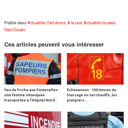
Publié dans
Actualités
,
Fait divers
,
A la une
,
Actualités locales
,
Haut Doubs
Ces articles peuvent vous intéresser
Feu de friche aux Fontenelles :
Échevannes : 150 tonnes de
une femme intoxiquée
fourrage en surchauffe, les
transportée à l’Hôpital Nord...
pompiers...