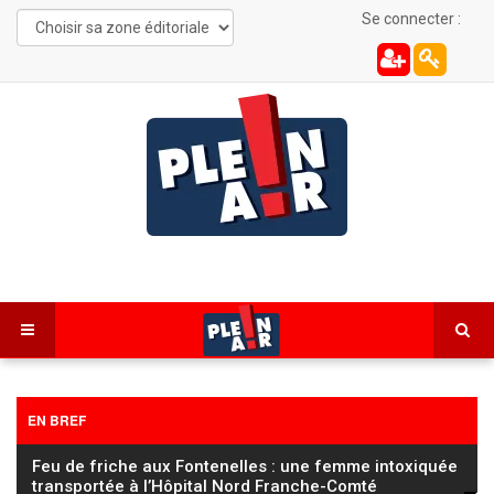
Se connecter :
EN BREF
FC Sochaux Montbéliard : Vincent Hognon lucide
avant d’affronter un Saint‑Étienne « taillé pour la
…