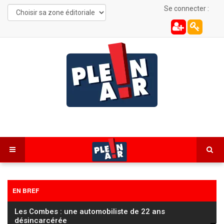
Se connecter :
EN BREF
Les Combes : une automobiliste de 22 ans
désincarcérée