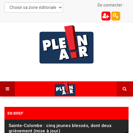
Se connecter :
EN BREF
Sainte-Colombe : cinq jeunes blessés, dont deux
grièvement (mise à jour)