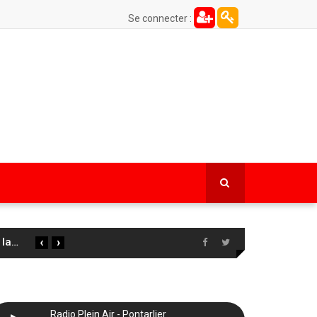
Se connecter :
‹
›
 la
…
Radio Plein Air - Pontarlier