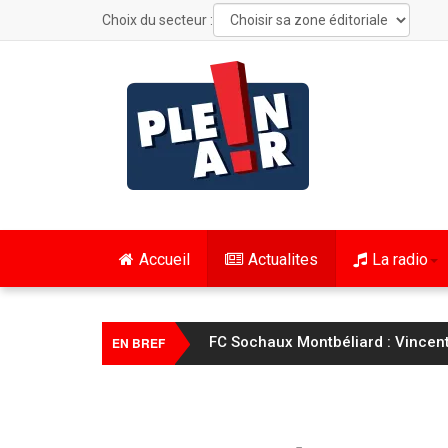
Choix du secteur :
Accueil
Actualites
La radio
FC Sochaux Montbéliard : Vincent 
EN BREF