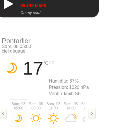
BRUNO MARS
On my soul
DIRECT
Pontarlier
Sam, 08 05:00
ciel dégagé
17
|
°C
°F
Humidité:
67%
Pression:
1020 hPa
Vent:
7 km/h SE
Sam, 08
Sam, 08
Sam, 08
Sam, 08
Sam, 08
Sam, 08
Sam, 0
05:00
08:00
11:00
14:00
17:00
20:00
23:00