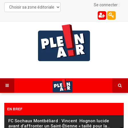
Se connecter :
EN BREF
FC Sochaux Montbéliard : Vincent Hognon lucide
avant d’affronter un Saint‑Étienne « taillé pour la
…